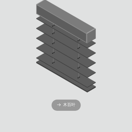
木百叶
뀠