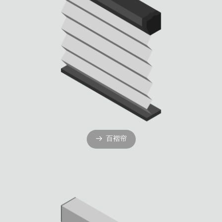
百褶帘
뀠