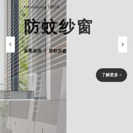
帘
넳
넲
了解更多 >