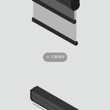
日夜捲帘
뀠