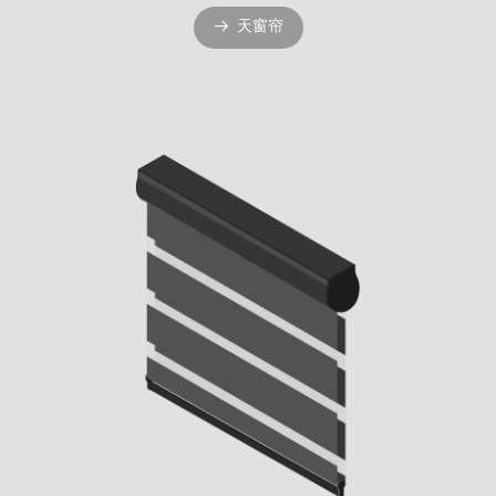
天窗帘
뀠