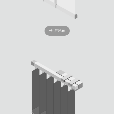
屏风帘
뀠