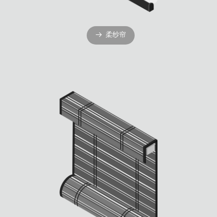
柔纱帘
뀠