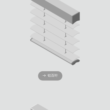
铝百叶
뀠