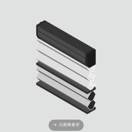
日夜蜂巢帘
뀠