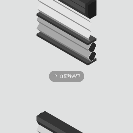
百褶蜂巢帘
뀠