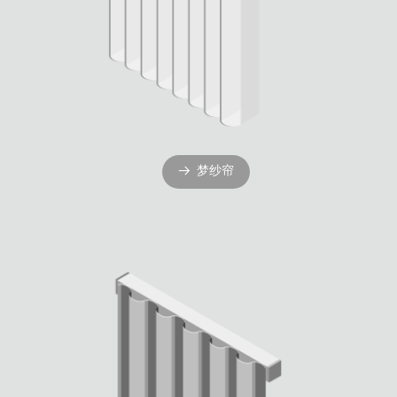
梦纱帘
뀠