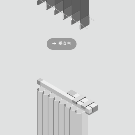
垂直帘
뀠