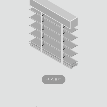
布百叶
뀠