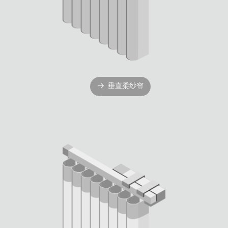
垂直柔纱帘
뀠