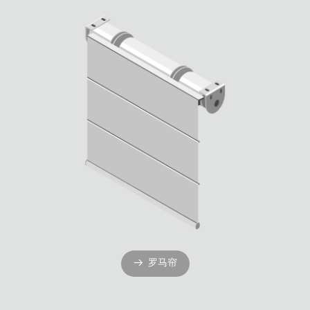
罗马帘
뀠