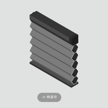
蜂巢帘
뀠