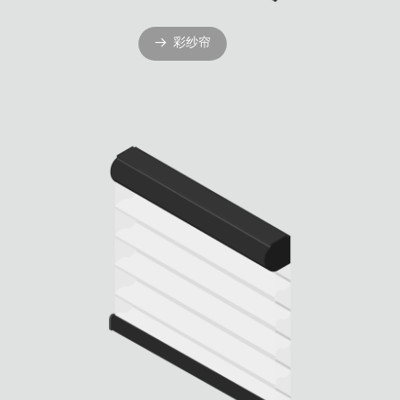
彩纱帘
뀠